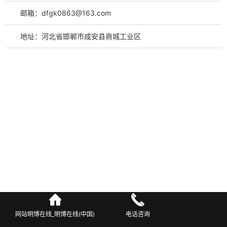
邮箱：dfgk0863@163.com
地址：河北省邯郸市成安县商城工业区
网站明博在线_明博在线(中国)
电话咨询