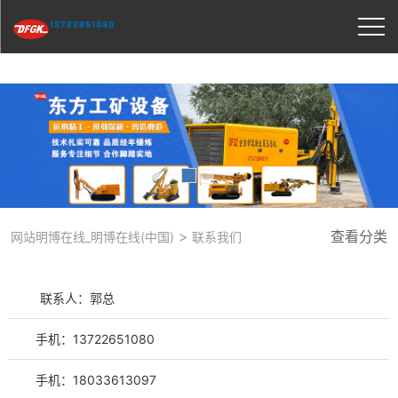
明博在线
>
查看分类
网站明博在线_明博在线(中国)
联系我们
联系人：郭总
手机：13722651080
手机：18033613097