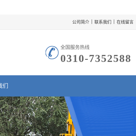
公司简介
联系我们
在线留言
全国服务热线
0310-7352588
我们