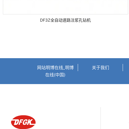
DF3Z全自动道路注浆孔钻机
网站明博在线_明博
关于我们
在线(中国)