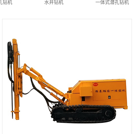
孔钻机
水井钻机
一体式潜孔钻机