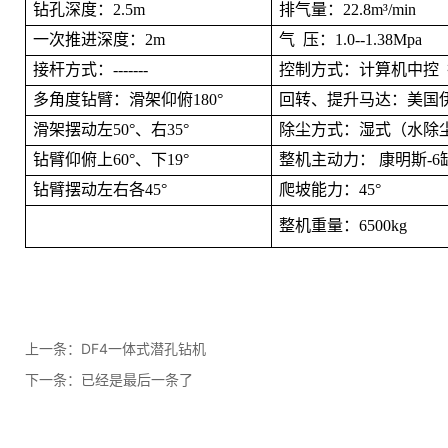
钻孔深度：
2.5m
排气量：
22.8m³/min
一次推进深度：
2m
气
压：1.0--1.38Mpa
接杆方式：
-------
控制方式：计算机中控
多角度钻臂：滑架仰俯
180°
回转、提升马达：美国
滑架摆动左
50°、右35°
除尘方式：湿式（水除
钻臂仰俯上
60°、下19°
整机主动力：
康明斯
-6
钻臂摆动左右各
45°
爬坡能力：
45°
整机重量：
6500kg
上一条：
DF4一体式潜孔钻机
下一条：已经是最后一条了