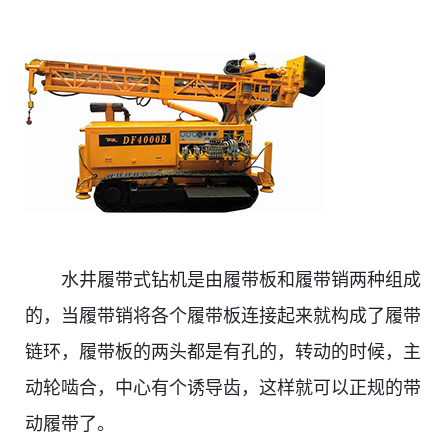
水井履带式钻机是由履带板和履带销两种组成
的，当履带销将各个履带板连接起来就构成了履带
链环，履带板的两头都是有孔的，转动的时候，主
动轮啮合，中心有个诱导齿，这样就可以正规的带
动履带了。